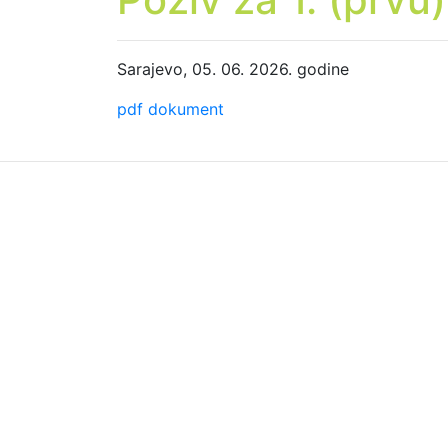
Sarajevo, 05. 06. 2026. godine
pdf dokument
O ŠKOLI
Osnovna škola „Velešićki heroji“ sagrađena je
1998. godine. Radovi na izgradnji škole
započeli su 24.8.1996. godine.
Osnivač škole je Općina Novo Sarajevo.
Upisana u registar škola br. 05-610-43/98.
Registrirana je kod Kantonalnog suda