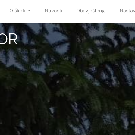
O školi
Novosti
Obavještenja
Nasta
OR