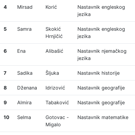
4
Mirsad
Korić
Nastavnik engleskog
jezika
5
Samra
Skokić
Nastavnik engleskog
Hrnjičić
jezika
6
Ena
Alibašić
Nastavnik njemačkog
jezika
7
Sadika
Šljuka
Nastavnik historije
8
Dženana
Idrizović
Nastavnik geografije
9
Almira
Tabaković
Nastavnik geografije
10
Selma
Gotovac -
Nastavnik matematike
Migalo