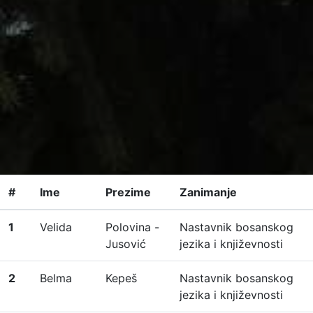
#
Ime
Prezime
Zanimanje
1
Velida
Polovina -
Nastavnik bosanskog
Jusović
jezika i književnosti
2
Belma
Kepeš
Nastavnik bosanskog
jezika i književnosti