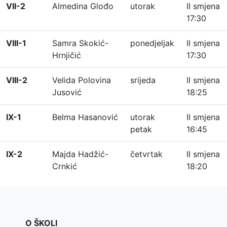
VII-2
Almedina Glođo
utorak
II smjena
17:30
VIII-1
Samra Skokić-
ponedjeljak
II smjena
Hrnjičić
17:30
VIII-2
Velida Polovina
srijeda
II smjena
Jusović
18:25
IX-1
Belma Hasanović
utorak
II smjena
petak
16:45
IX-2
Majda Hadžić-
četvrtak
II smjena
Crnkić
18:20
O ŠKOLI