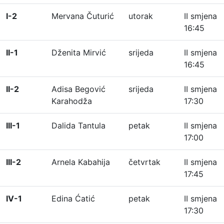
I-2
Mervana Čuturić
utorak
II smjena
16:45
II-1
Dženita Mirvić
srijeda
II smjena
16:45
II-2
Adisa Begović
srijeda
II smjena
Karahodža
17:30
III-1
Dalida Tantula
petak
II smjena
17:00
III-2
Arnela Kabahija
četvrtak
II smjena
17:45
IV-1
Edina Ćatić
petak
II smjena
17:30