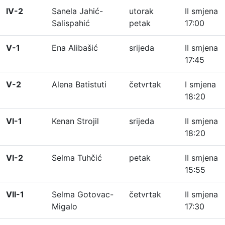
IV-2
Sanela Jahić-
utorak
II smjena
Salispahić
petak
17:00
V-1
Ena Alibašić
srijeda
II smjena
17:45
V-2
Alena Batistuti
četvrtak
I smjena
18:20
VI-1
Kenan Strojil
srijeda
II smjena
18:20
VI-2
Selma Tuhčić
petak
II smjena
15:55
VII-1
Selma Gotovac-
četvrtak
II smjena
Migalo
17:30